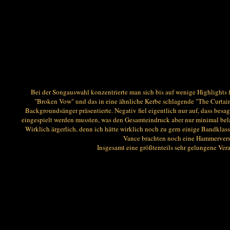
Bei der Songauswahl konzentrierte man sich bis auf wenige Highlights 
"Broken Vow" und das in eine ähnliche Kerbe schlagende "The Curtain 
Backgroundsänger präsentierte. Negativ fiel eigentlich nur auf, dass besa
eingespielt werden mussten, was den Gesamteindruck aber nur minimal belas
Wirklich ärgerlich, denn ich hätte wirklich noch zu gern einige Bandkla
Vance brachten noch eine Hammerversio
Insgesamt eine größtenteils sehr gelungene Veran