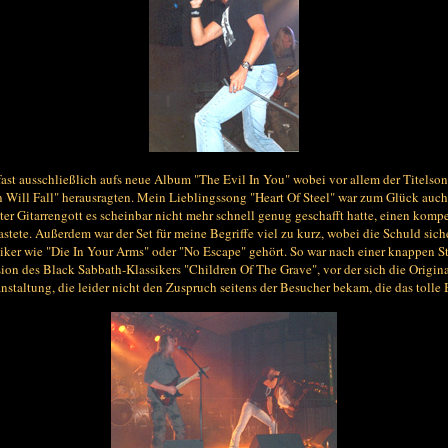
fast ausschließlich aufs neue Album "The Evil In You" wobei vor allem der Titel
Will Fall" herausragten. Mein Lieblingssong "Heart Of Steel" war zum Glück auch ve
gter Gitarrengott es scheinbar nicht mehr schnell genug geschafft hatte, einen ko
tete. Außerdem war der Set für meine Begriffe viel zu kurz, wobei die Schuld siche
ssiker wie "Die In Your Arms" oder "No Escape" gehört. So war nach einer knappen 
n des Black Sabbath-Klassikers "Children Of The Grave", vor der sich die Origin
staltung, die leider nicht den Zuspruch seitens der Besucher bekam, die das tolle 