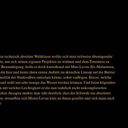
e technisch absolute Weltklasse wollte sich trotz teilweise überragender
ete, um sich seinen eigenen Projekten zu widmen und dem Tourstress zu
r Beunruhigung, holte er doch kurzerhand mit Mats Leven (Ex-Malmsteen,
e hier und heute ihren ersten Auftritt im aktuellen Lineup auf die Bretter
ität der Studioalben erreichen könne, sofort verflogen. Klasse, welche
schland wohl nur sehr wenige das Wasser reichen können. Und beim folgenden
n mit welcher Leichtigkeit er die nun wahrlich nicht unkomplizierten
chen Ansagen merkte man sehr deutlich, dass der Schwede ein absoluter
n, woraufhin sich Mister Leven kurz zu ihnen gesellte und sich dann auch
)