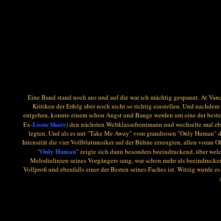
Eine Band stand noch aus und auf die war ich mächtig gespannt. At Vance
Kritiken der Erfolg aber noch nicht so richtig einstellen. Und nachd
entgehen, konnte einem schon Angst und Bange werden um eine der beste
Lions Share
Ex-
) den nächsten Weltklassefrontmann und wechselte mal eben
legten. Und als es mit "Take Me Away" vom grandiosen "Only Human" dan
Intensität die vier Vollblutmusiker auf der Bühne erzeugten, allen voran 
Only Human
"
" zeigte sich dann besonders beeindruckend, über welc
Melodielinien seines Vorgängers sang, war schon mehr als beeindrucke
Vollprofi und ebenfalls einer der Besten seines Faches ist. Witzig wurd