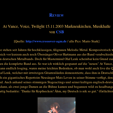
R
EVIEW
At Vance, Voice, Twilight 15.11.2003 Markneukirchen, Musikhalle
CSB
von
http://www.crossover-agm.de
[Quelle:
/ alle Pics: Mario Stark]
 stehen seit Jahren für hochklassigen, filigranen Melodic Metal. Kompositorisch wi
em sich vor kurzem auch noch Übersänger Oliver Hartmann aus der Band verabschied
n deutschen Metalbands. Doch für Mastermind Olaf Lenk scheinbar kein Grund zu
 die komplette Band aus. So war ich wirklich gespannt auf die "neuen" At Vance, di
n endlich losging, waren meine leichten Bedenken, ob man wohl auch live die Qual
Olaf Lenk, welcher mit irrwitzigen Gitarrenläufen demonstrierte, dass ihm in Deut
h ein gigantisches Repertoire Neusänger Mats Leven in seiner Stimme verfügt, den
nd. Auch anhand seines stimmigen Stageactings und seiner kultigen englisch-deuts
e es dann, als zwei junge Damen an die Bühne kamen und begannen wild zu headbange
artig bedankte: "Danke für Kopfnecken! Ähm, my Deutsch is nik so gut." (Gelächter