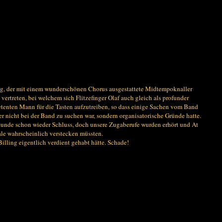
song, der mit einem wunderschönen Chorus ausgestattete Midtempoknaller
rtreten, bei welchem sich Flitzefinger Olaf auch gleich als profunder
mpetenten Mann für die Tasten aufzutreiben, so dass einige Sachen vom Band
r nicht bei der Band zu suchen war, sondern organisatorische Gründe hatte.
Stunde schon wieder Schluss, doch unsere Zugaberufe wurden erhört und At
ale wahrscheinlich verstecken müssten.
Billing eigentlich verdient gehabt hätte. Schade!